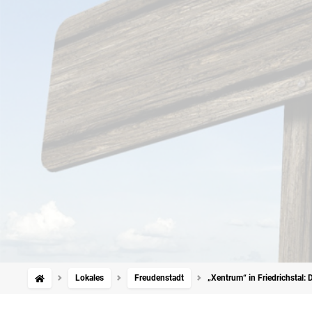
Lokales
Freudenstadt
„Xentrum“ in Friedrichstal: D