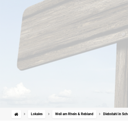
Lokales
Weil am Rhein & Rebland
Diebstahl in Sc